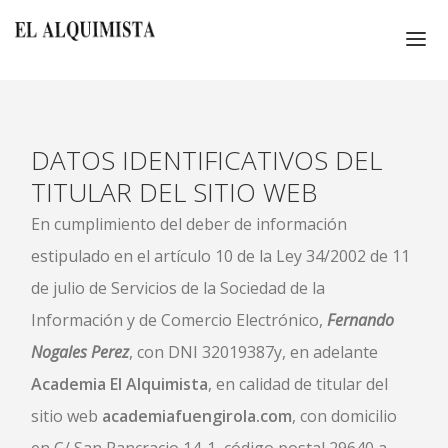
INICIO
SECUNDARIA Y BACHILLERATO
DATOS IDENTIFICATIVOS DEL
IDIOMAS
TITULAR DEL SITIO WEB
PEVAU (SELECTIVIDAD)
En cumplimiento del deber de información
CONTACTO
estipulado en el artículo 10 de la Ley 34/2002 de 11
BLOG
de julio de Servicios de la Sociedad de la
Información y de Comercio Electrónico,
Fernando
Nogales Perez
, con DNI 32019387y, en adelante
Academia El Alquimista
, en calidad de titular del
sitio web
academiafuengirola.com
, con domicilio