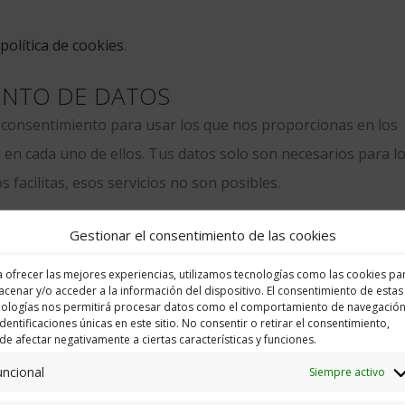
política de cookies
.
ENTO DE DATOS
u consentimiento para usar los que nos proporcionas en los
a en cada uno de ellos. Tus datos solo son necesarios para l
s facilitas, esos servicios no son posibles.
S DE DATOS
Gestionar el consentimiento de las cookies
e que los datos que proporcione a Academia El Alquimista, 
 ofrecer las mejores experiencias, utilizamos tecnologías como las cookies pa
previo consentimiento del interesado bajo ningún concepto o
cenar y/o acceder a la información del dispositivo. El consentimiento de estas
nologías nos permitirá procesar datos como el comportamiento de navegación
ligación legal.
identificaciones únicas en este sitio. No consentir o retirar el consentimiento,
e afectar negativamente a ciertas características y funciones.
 web de terceros. Academia El Alquimista no se hace respons
uncional
Siempre activo
ros sitios.