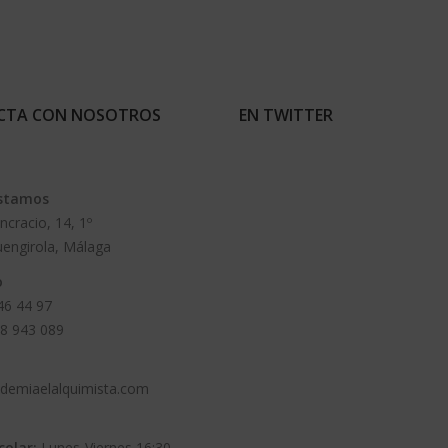
CTA CON NOSOTROS
EN TWITTER
stamos
ncracio, 14, 1º
uengirola, Málaga
o
46 44 97
8 943 089
demiaelalquimista.com
colar:
Lunes-Viernes 16:30 –