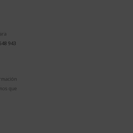
ara
648 943
ormación
amos que