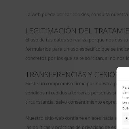
La web puede utilizar cookies, consulta nuestra
LEGITIMACIÓN DEL TRATAMI
El uso de tus datos se realiza porque nos das t
formularios para un uso específico que se indic
concretos por los que se te solicitan, si no nos lo
TRANSFERENCIAS Y CESIONE
Existe un compromiso firme por nuestra parte d
Para
vendidos ni cedidos a terceras personas sin el 
alma
tec
circunstancia, salvo consentimiento expreso u ob
las 
pued
Nuestro sitio web contiene enlaces hacia sitios
F
las políticas y prácticas de privacidad de estos ot