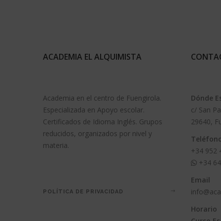
ACADEMIA EL ALQUIMISTA
CONTA
Academia en el centro de Fuengirola.
Dónde E
Especializada en Apoyo escolar.
c/ San Pa
Certificados de Idioma Inglés. Grupos
29640, F
reducidos, organizados por nivel y
Teléfon
materia.
+34
952 
+34
64
Email
info@aca
POLÍTICA DE PRIVACIDAD
Horario
Curso Es