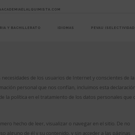
@ACADEMIAELALQUIMISTA.COM
IA Y BACHILLERATO
IDIOMAS
PEVAU (SELECTIVIDAD
s necesidades de los usuarios de Internet y conscientes de la
ormación personal que nos confían, incluimos esta declaració
de la política en el tratamiento de los datos personales que
ero hecho de leer, visualizar o navegar en el sitio. De no
so alguno de él y su contenido, y sin acceder a las páginas