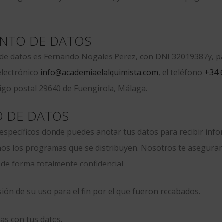
ENTO DE DATOS
nto de datos es Fernando Nogales Perez, con DNI 32019387y, p
 electrónico
info@academiaelalquimista.com
, el teléfono
+34 
digo postal 29640 de Fuengirola, Málaga.
O DE DATOS
específicos donde puedes anotar tus datos para recibir inf
unos los programas que se distribuyen. Nosotros te asegur
 de forma totalmente confidencial.
ión de su uso para el fin por el que fueron recabados.
as con tus datos.