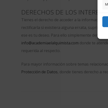
M
DERECHOS DE LOS INTERES
Tienes el derecho de acceder a la información 
rectificarla si existiera alguna errata, suprimirl
ese es tu deseo. Para ello simplemente debes esc
info@academiaelalquimista.com
donde te atende
requerida al respecto.
Para mayor información sobre temas relacionados
Protección de Datos
, donde tienes derecho a re